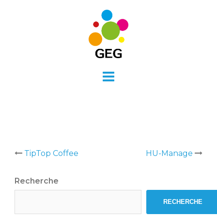
Skip
to
content
Post
TipTop Coffee
HU-Manage
navigation
Recherche
RECHERCHE