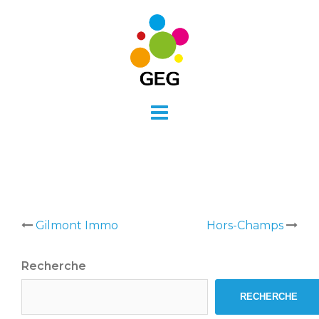
Skip
to
content
Post
Gilmont Immo
Hors-Champs
navigation
Recherche
RECHERCHE